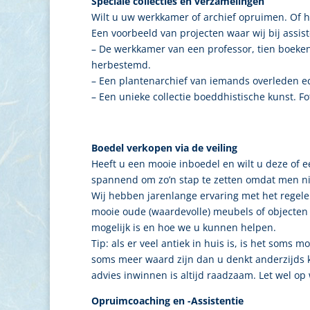
Speciale collecties en verzamelingen
Wilt u uw werkkamer of archief opruimen. Of h
Een voorbeeld van projecten waar wij bij assis
– De werkkamer van een professor, tien boeke
herbestemd.
– Een plantenarchief van iemands overleden ech
– Een unieke collectie boeddhistische kunst. F
Boedel verkopen via de veiling
Heeft u een mooie inboedel en wilt u deze of e
spannend om zo’n stap te zetten omdat men nie
Wij hebben jarenlange ervaring met het regelen
mooie oude (waardevolle) meubels of objecten i
mogelijk is en hoe we u kunnen helpen.
Tip: als er veel antiek in huis is, is het soms
soms meer waard zijn dan u denkt anderzijds k
advies inwinnen is altijd raadzaam. Let wel op w
Opruimcoaching en -Assistentie