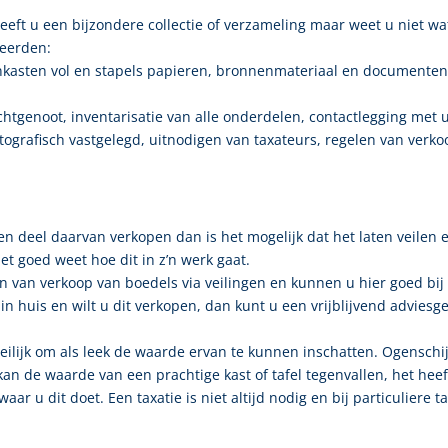
eeft u een bijzondere collectie of verzameling maar weet u niet w
teerden:
nkasten vol en stapels papieren, bronnenmateriaal en documenten.
tgenoot, inventarisatie van alle onderdelen, contactlegging met u
otografisch vastgelegd, uitnodigen van taxateurs, regelen van verko
en deel daarvan verkopen dan is het mogelijk dat het laten veilen 
t goed weet hoe dit in z’n werk gaat.
 van verkoop van boedels via veilingen en kunnen u hier goed bij 
n huis en wilt u dit verkopen, dan kunt u een vrijblijvend advies
 moeilijk om als leek de waarde ervan te kunnen inschatten. Ogensch
an de waarde van een prachtige kast of tafel tegenvallen, het heef
aar u dit doet. Een taxatie is niet altijd nodig en bij particuliere