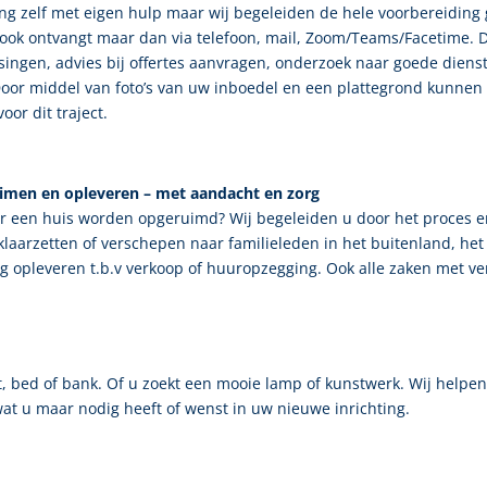
ing zelf met eigen hulp maar wij begeleiden de hele voorbereiding 
 ook ontvangt maar dan via telefoon, mail, Zoom/Teams/Facetime. D
ngen, advies bij offertes aanvragen, onderzoek naar goede dienstv
 Door middel van foto’s van uw inboedel en een plattegrond kunnen 
oor dit traject.
uimen en opleveren – met aandacht en zorg
r een huis worden opgeruimd? Wij begeleiden u door het proces e
 klaarzetten of verschepen naar familieleden in het buitenland, het
eg opleveren t.b.v verkoop of huuropzegging. Ook alle zaken met 
st, bed of bank. Of u zoekt een mooie lamp of kunstwerk. Wij help
at u maar nodig heeft of wenst in uw nieuwe inrichting.